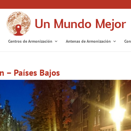
Centros de Armonización
Antenas de Armonización
Con
n – Países Bajos