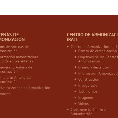
TENAS DE
CENTRO DE ARMONIZAC
MONIZACIÓN
IRATI
pos de Antenas de
Centro de Armonización Irati
monización
Centro de Armonización
formación armonizadora
Objetivos de los Centros
cluida en las antenas
Armonización
quiere tu Antena de
Diseño y descripción
monización
Información Armonizado
embra tu Antena de
Construcción
monización
Inauguración
tiva tu Antena de Armonización
Testimonios
monite
Imágenes
Vídeos
Construye tu Centro de
Armonización