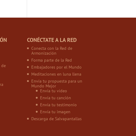
IÓN
CONÉCTATE A LA RED
Conecta con la Red de
Armonización
Forma parte de la Red
 de
Embajadores por el Mundo
Meditaciones en luna llena
Envía tu propuesta para un
ra
Mundo Mejor
Envía tu vídeo
Envía tu canción
Envía tu testimonio
Envía tu imagen
Descarga de Salvapantallas