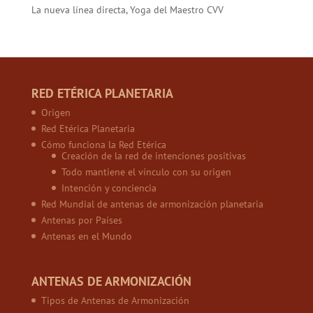
La nueva línea directa, Yoga del Maestro CVV
RED ETÉRICA PLANETARIA
Origen
Red Etérica Planetaria
Cómo funciona la Red Etérica
Creación de la red de intenciones positivas
Todo mantiene el vínculo con su origen
Intención y conciencia
Red Mundial de antenas de armonización planetaria
Antenas por Países
Antenas en el Mundo
ANTENAS DE ARMONIZACIÓN
Tipos de Antenas de Armonización