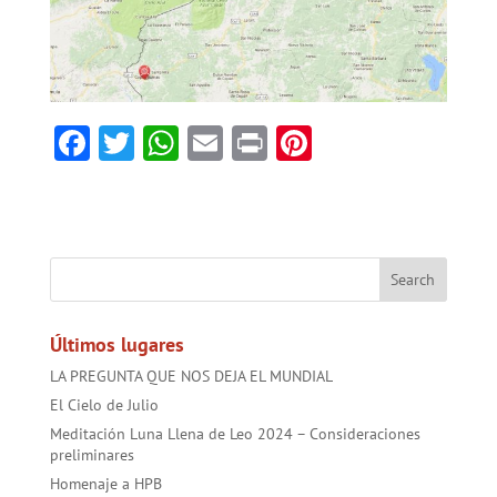
F
T
W
E
Pr
Pi
ac
w
h
m
in
nt
e
itt
at
ai
t
er
b
er
sA
l
es
o
p
t
ok
p
Últimos lugares
LA PREGUNTA QUE NOS DEJA EL MUNDIAL
El Cielo de Julio
Meditación Luna Llena de Leo 2024 – Consideraciones
preliminares
Homenaje a HPB