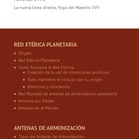
La nueva línea directa, Yoga del Maestro CVV
RED ETÉRICA PLANETARIA
Origen
Red Etérica Planetaria
Cómo funciona la Red Etérica
Creación de la red de intenciones positivas
Todo mantiene el vínculo con su origen
Intención y conciencia
Red Mundial de antenas de armonización planetaria
Antenas por Países
Antenas en el Mundo
ANTENAS DE ARMONIZACIÓN
Tipos de Antenas de Armonización