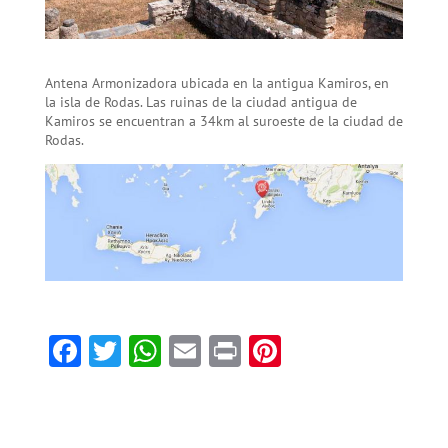
Antena Armonizadora ubicada en la antigua Kamiros, en
la isla de Rodas. Las ruinas de la ciudad antigua de
Kamiros se encuentran a 34km al suroeste de la ciudad de
Rodas.
F
T
W
E
Pr
Pi
ac
w
h
m
in
nt
e
itt
at
ai
t
er
b
er
sA
l
es