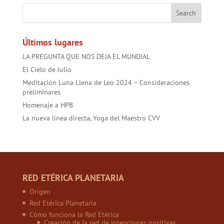
o
p
t
ok
p
Últimos lugares
LA PREGUNTA QUE NOS DEJA EL MUNDIAL
El Cielo de Julio
Meditación Luna Llena de Leo 2024 – Consideraciones
preliminares
Homenaje a HPB
La nueva línea directa, Yoga del Maestro CVV
RED ETÉRICA PLANETARIA
Origen
Red Etérica Planetaria
Cómo funciona la Red Etérica
Creación de la red de intenciones positivas