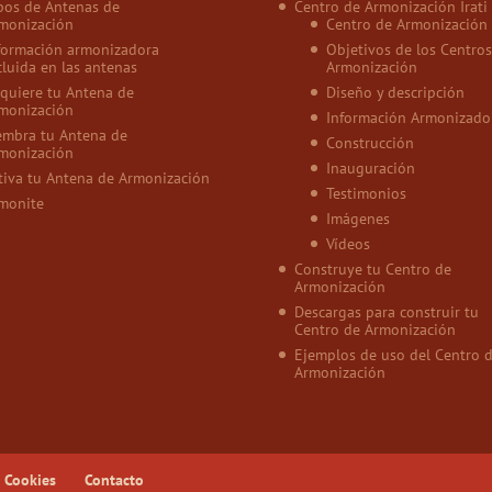
pos de Antenas de
Centro de Armonización Irati
monización
Centro de Armonización
formación armonizadora
Objetivos de los Centros
cluida en las antenas
Armonización
quiere tu Antena de
Diseño y descripción
monización
Información Armonizado
embra tu Antena de
Construcción
monización
Inauguración
tiva tu Antena de Armonización
Testimonios
monite
Imágenes
Vídeos
Construye tu Centro de
Armonización
Descargas para construir tu
Centro de Armonización
Ejemplos de uso del Centro 
Armonización
e Cookies
Contacto