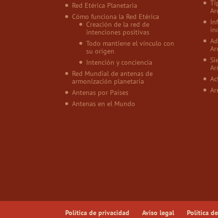
Ti
Red Etérica Planetaria
Ar
Cómo funciona la Red Etérica
In
Creación de la red de
in
intenciones positivas
Ad
Todo mantiene el vínculo con
Ar
su origen
Si
Intención y conciencia
Ar
Red Mundial de antenas de
Ac
armonización planetaria
Ar
Antenas por Países
Antenas en el Mundo
Política de privacidad
Aviso legal
Política d